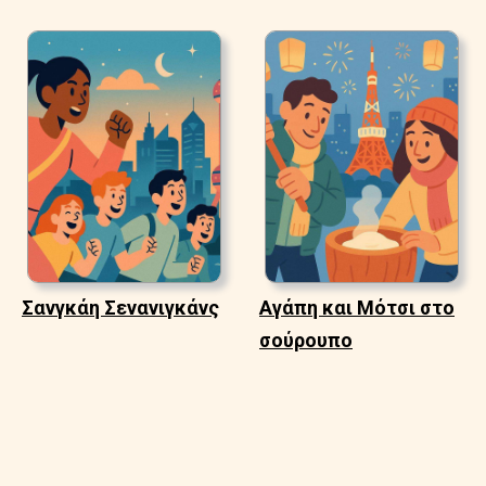
Σανγκάη Σενανιγκάνς
Αγάπη και Μότσι στο
σούρουπο