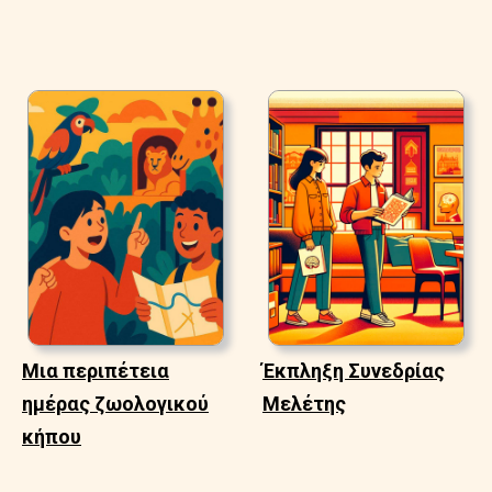
Μια περιπέτεια
Έκπληξη Συνεδρίας
ημέρας ζωολογικού
Μελέτης
κήπου