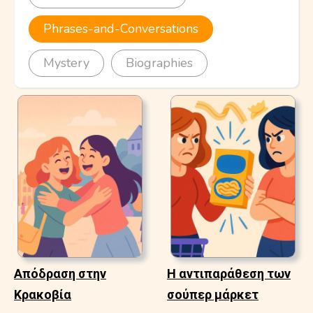
Phrases-and-Conversations
Mystery
Biographies
Απόδραση στην
Η αντιπαράθεση των
Κρακοβία
σούπερ μάρκετ