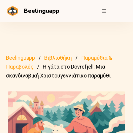
Beelinguapp
Beelinguapp
Βιβλιοθήκη
Παραμύθια &
Παραβολές
Η γάτα στο Dovrefjell: Μια
σκανδιναβική Χριστουγεννιάτικο παραμύθι