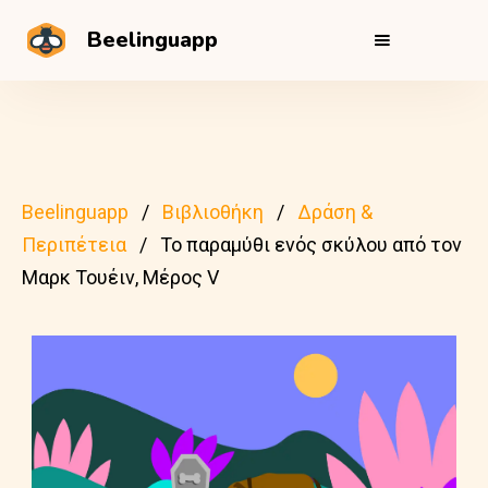
Beelinguapp
Beelinguapp
Βιβλιοθήκη
Δράση &
Περιπέτεια
Το παραμύθι ενός σκύλου από τον
Μαρκ Τουέιν, Μέρος V