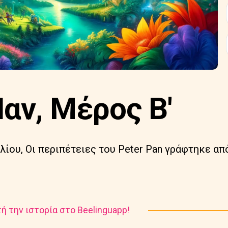
αν, Μέρος Β'
ίου, Οι περιπέτειες του Peter Pan γράφτηκε απ
ή την ιστορία στο Beelinguapp!