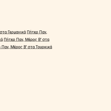
 στα Γερμανικά
Πήτερ Παν,
κά
Πήτερ Παν, Μέρος Β' στα
 Παν, Μέρος Β' στα Τουρκικά