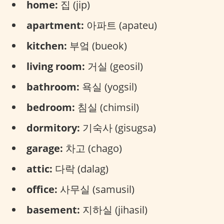
home:
집 (jip)
apartment:
아파트 (apateu)
kitchen:
부엌 (bueok)
living room:
거실 (geosil)
bathroom:
욕실 (yogsil)
bedroom:
침실 (chimsil)
dormitory:
기숙사 (gisugsa)
garage:
차고 (chago)
attic:
다락 (dalag)
office:
사무실 (samusil)
basement:
지하실 (jihasil)