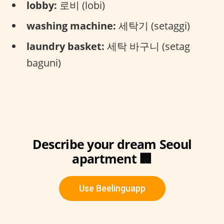
lobby:
로비 (lobi)
washing machine:
세탁기 (setaggi)
laundry basket:
세탁 바구니 (setag
baguni)
Describe your dream Seoul
apartment 🏢
Use Beelinguapp