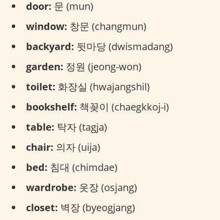
door:
문 (mun)
window:
창문 (changmun)
backyard:
뒷마당 (dwismadang)
garden:
정원 (jeong-won)
toilet:
화장실 (hwajangshil)
bookshelf:
책꽂이 (chaegkkoj-i)
table:
탁자 (tagja)
chair:
의자 (uija)
bed:
침대 (chimdae)
wardrobe:
옷장 (osjang)
closet:
벽장 (byeogjang)