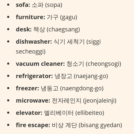
sofa:
소파 (sopa)
furniture:
가구 (gagu)
desk:
책상 (chaegsang)
dishwasher:
식기 세척기 (siggi
secheoggi)
vacuum cleaner:
청소기 (cheongsogi)
refrigerator:
냉장고 (naejang-go)
freezer:
냉동고 (naengdong-go)
microwave:
전자레인지 (jeonjaleinji)
elevator:
엘리베이터 (ellibeiteo)
fire escape:
비상 계단 (bisang gyedan)