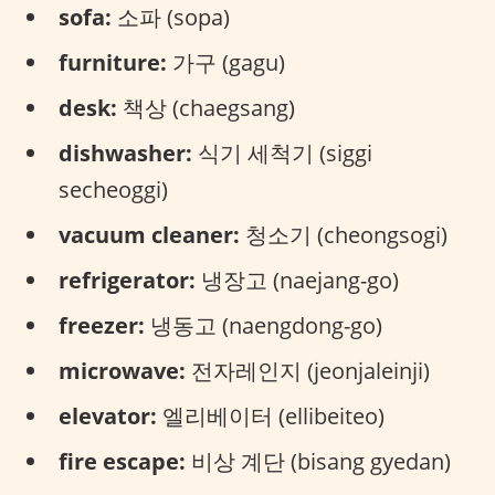
sofa:
소파 (sopa)
furniture:
가구 (gagu)
desk:
책상 (chaegsang)
dishwasher:
식기 세척기 (siggi
secheoggi)
vacuum cleaner:
청소기 (cheongsogi)
refrigerator:
냉장고 (naejang-go)
freezer:
냉동고 (naengdong-go)
microwave:
전자레인지 (jeonjaleinji)
elevator:
엘리베이터 (ellibeiteo)
fire escape:
비상 계단 (bisang gyedan)