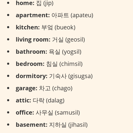
home:
집 (jip)
apartment:
아파트 (apateu)
kitchen:
부엌 (bueok)
living room:
거실 (geosil)
bathroom:
욕실 (yogsil)
bedroom:
침실 (chimsil)
dormitory:
기숙사 (gisugsa)
garage:
차고 (chago)
attic:
다락 (dalag)
office:
사무실 (samusil)
basement:
지하실 (jihasil)