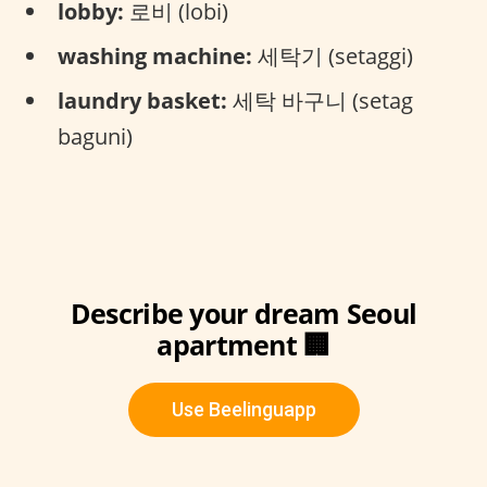
lobby:
로비 (lobi)
washing machine:
세탁기 (setaggi)
laundry basket:
세탁 바구니 (setag
baguni)
Describe your dream Seoul
apartment 🏢
Use Beelinguapp