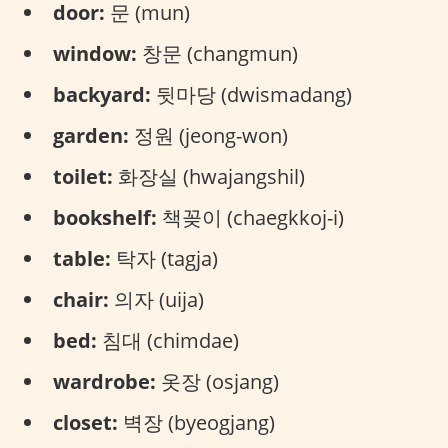
door:
문 (mun)
window:
창문 (changmun)
backyard:
뒷마당 (dwismadang)
garden:
정원 (jeong-won)
toilet:
화장실 (hwajangshil)
bookshelf:
책꽂이 (chaegkkoj-i)
table:
탁자 (tagja)
chair:
의자 (uija)
bed:
침대 (chimdae)
wardrobe:
옷장 (osjang)
closet:
벽장 (byeogjang)