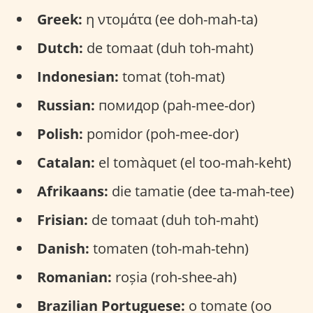
Greek:
η ντομάτα (ee doh-mah-ta)
Dutch:
de tomaat (duh toh-maht)
Indonesian:
tomat (toh-mat)
Russian:
помидор (pah-mee-dor)
Polish:
pomidor (poh-mee-dor)
Catalan:
el tomàquet (el too-mah-keht)
Afrikaans:
die tamatie (dee ta-mah-tee)
Frisian:
de tomaat (duh toh-maht)
Danish:
tomaten (toh-mah-tehn)
Romanian:
roșia (roh-shee-ah)
Brazilian Portuguese:
o tomate (oo