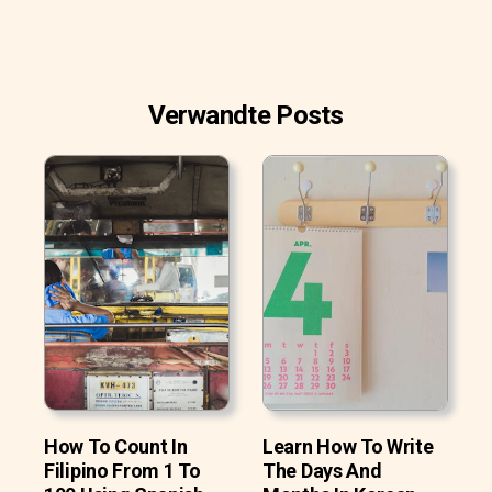
Verwandte Posts
How To Count In
Learn How To Write
Filipino From 1 To
The Days And