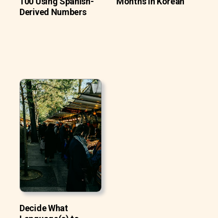
100 Using Spanish-
Months In Korean
Derived Numbers
Decide What