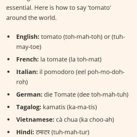
essential. Here is how to say 'tomato'
around the world.
English:
tomato (toh-mah-toh) or (tuh-
may-toe)
French:
la tomate (la toh-mat)
Italian:
il pomodoro (eel poh-mo-doh-
roh)
German:
die Tomate (dee toh-mah-tuh)
Tagalog:
kamatis (ka-ma-tis)
Vietnamese:
cà chua (ka choo-ah)
Hindi:
टमाटर (tuh-mah-tur)