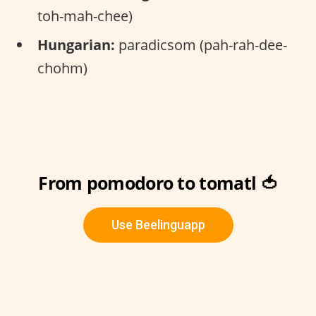
toh-mah-chee)
Hungarian:
paradicsom (pah-rah-dee-
chohm)
From pomodoro to tomatl 🍅
Use Beelinguapp