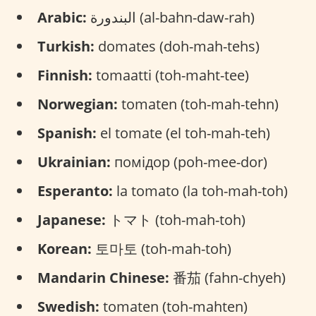
Arabic:
البندورة (al-bahn-daw-rah)
Turkish:
domates (doh-mah-tehs)
Finnish:
tomaatti (toh-maht-tee)
Norwegian:
tomaten (toh-mah-tehn)
Spanish:
el tomate (el toh-mah-teh)
Ukrainian:
помідор (poh-mee-dor)
Esperanto:
la tomato (la toh-mah-toh)
Japanese:
トマト (toh-mah-toh)
Korean:
토마토 (toh-mah-toh)
Mandarin Chinese:
番茄 (fahn-chyeh)
Swedish:
tomaten (toh-mahten)