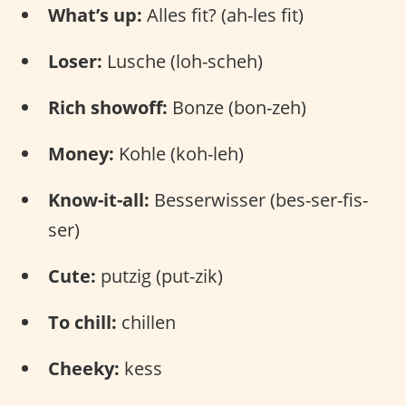
What’s up:
Alles fit? (ah-les fit)
Loser:
Lusche (loh-scheh)
Rich showoff:
Bonze (bon-zeh)
Money:
Kohle (koh-leh)
Know-it-all:
Besserwisser (bes-ser-fis-
ser)
Cute:
putzig (put-zik)
To chill:
chillen
Cheeky:
kess