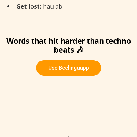
Get lost:
hau ab
Words that hit harder than techno
beats 🎶
Use Beelinguapp