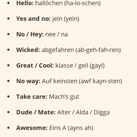
Hello:
hallöchen (ha-lo-schen)
Yes and no:
jein (yein)
No / Hey:
nee / na
Wicked:
abgefahren (ab-geh-fah-ren)
Great / Cool:
klasse / geil (gayl)
No way:
Auf keinsten (awf kayn-sten)
Take care:
Mach’s gut
Dude / Mate:
Alter / Alda / Digga
Awesome:
Eins A (ayns ah)