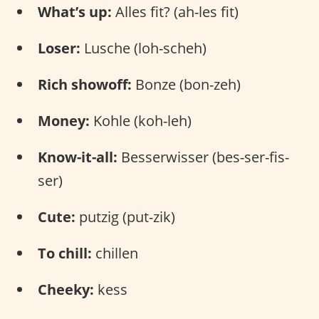
What’s up:
Alles fit? (ah-les fit)
Loser:
Lusche (loh-scheh)
Rich showoff:
Bonze (bon-zeh)
Money:
Kohle (koh-leh)
Know-it-all:
Besserwisser (bes-ser-fis-
ser)
Cute:
putzig (put-zik)
To chill:
chillen
Cheeky:
kess