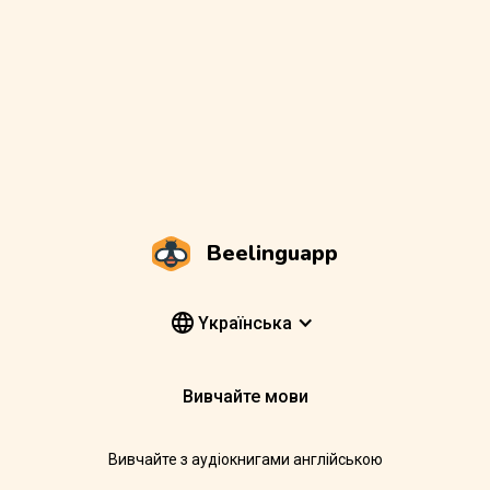
Beelinguapp
Yкраїнська
Вивчайте мови
Вивчайте з аудіокнигами англійською