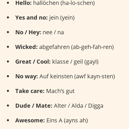
Hello:
hallöchen (ha-lo-schen)
Yes and no:
jein (yein)
No / Hey:
nee / na
Wicked:
abgefahren (ab-geh-fah-ren)
Great / Cool:
klasse / geil (gayl)
No way:
Auf keinsten (awf kayn-sten)
Take care:
Mach’s gut
Dude / Mate:
Alter / Alda / Digga
Awesome:
Eins A (ayns ah)