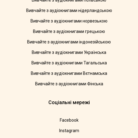
Вивчайте з аудіокнигами польською
Вивчайте з аудіокнигами нідерландською
Вивчайте з аудіокнигами норвезькою
Вивчайте з аудіокнигами грецькою
Вивчайте з аудіокнигами індонезійською
Вивчайте з аудіокнигами Українська
Вивчайте з аудіокнигами Тагальська
Вивчайте з аудіокнигами Вєтнамська
Вивчайте з аудіокнигами Фінська
Соціальні мережі
Facebook
Instagram