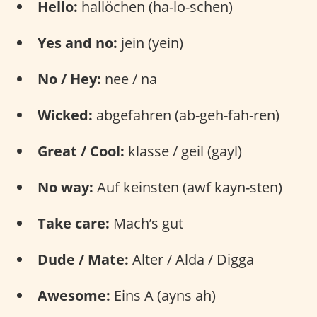
Hello:
hallöchen (ha-lo-schen)
Yes and no:
jein (yein)
No / Hey:
nee / na
Wicked:
abgefahren (ab-geh-fah-ren)
Great / Cool:
klasse / geil (gayl)
No way:
Auf keinsten (awf kayn-sten)
Take care:
Mach’s gut
Dude / Mate:
Alter / Alda / Digga
Awesome:
Eins A (ayns ah)