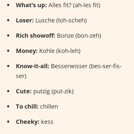
What’s up:
Alles fit? (ah-les fit)
Loser:
Lusche (loh-scheh)
Rich showoff:
Bonze (bon-zeh)
Money:
Kohle (koh-leh)
Know-it-all:
Besserwisser (bes-ser-fis-
ser)
Cute:
putzig (put-zik)
To chill:
chillen
Cheeky:
kess