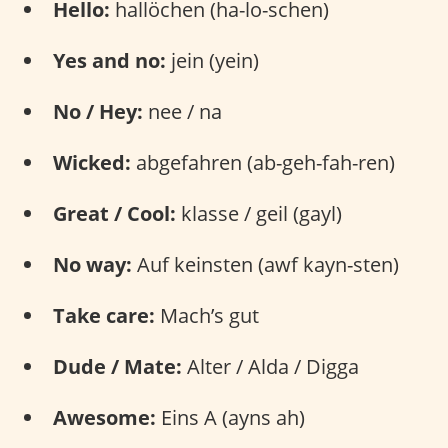
Hello:
hallöchen (ha-lo-schen)
Yes and no:
jein (yein)
No / Hey:
nee / na
Wicked:
abgefahren (ab-geh-fah-ren)
Great / Cool:
klasse / geil (gayl)
No way:
Auf keinsten (awf kayn-sten)
Take care:
Mach’s gut
Dude / Mate:
Alter / Alda / Digga
Awesome:
Eins A (ayns ah)