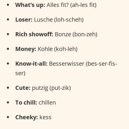
What’s up:
Alles fit? (ah-les fit)
Loser:
Lusche (loh-scheh)
Rich showoff:
Bonze (bon-zeh)
Money:
Kohle (koh-leh)
Know-it-all:
Besserwisser (bes-ser-fis-
ser)
Cute:
putzig (put-zik)
To chill:
chillen
Cheeky:
kess