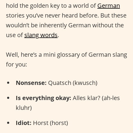
hold the golden key to a world of
German
stories you’ve never heard before. But these
wouldn’t be inherently German without the
use of
slang words
.
Well, here’s a mini glossary of German slang
for you:
Nonsense:
Quatsch (kwusch)
Is everything okay:
Alles klar? (ah-les
kluhr)
Idiot:
Horst (horst)