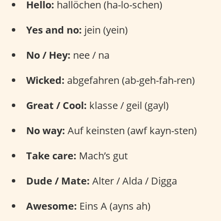
Hello:
hallöchen (ha-lo-schen)
Yes and no:
jein (yein)
No / Hey:
nee / na
Wicked:
abgefahren (ab-geh-fah-ren)
Great / Cool:
klasse / geil (gayl)
No way:
Auf keinsten (awf kayn-sten)
Take care:
Mach’s gut
Dude / Mate:
Alter / Alda / Digga
Awesome:
Eins A (ayns ah)