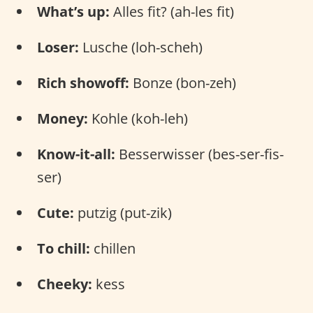
What’s up:
Alles fit? (ah-les fit)
Loser:
Lusche (loh-scheh)
Rich showoff:
Bonze (bon-zeh)
Money:
Kohle (koh-leh)
Know-it-all:
Besserwisser (bes-ser-fis-
ser)
Cute:
putzig (put-zik)
To chill:
chillen
Cheeky:
kess