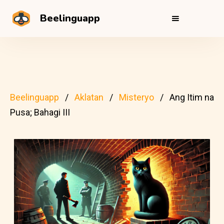
Beelinguapp
Beelinguapp
Aklatan
Misteryo
Ang Itim na
Pusa; Bahagi III