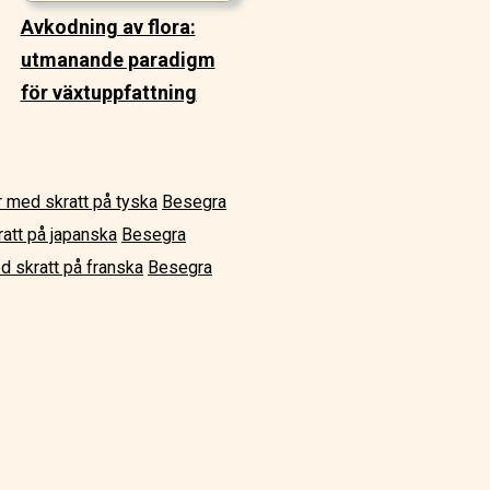
Avkodning av flora:
utmanande paradigm
för växtuppfattning
 med skratt på tyska
Besegra
att på japanska
Besegra
 skratt på franska
Besegra