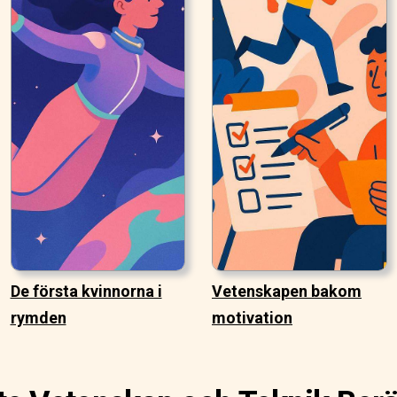
De första kvinnorna i
Vetenskapen bakom
rymden
motivation