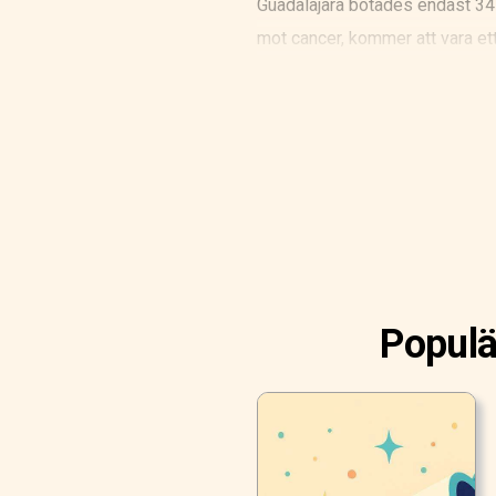
Guadalajara botades endast 34 
mot cancer, kommer att vara et
Guadalajara. Deras liv pendlar 
synonymen till barndom. Det är 
emot patienter, utan prinsessor
Populä