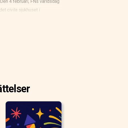
 Den 4 februari, FNs världsdag
t civila sjukhuset i
nte glömt att hopp är
ken igen för att han inte tar
ttelser