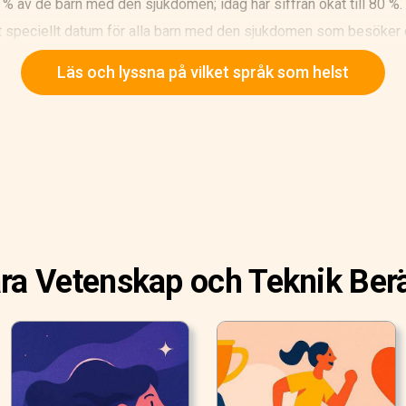
% av de barn med den sjukdomen; idag har siffran ökat till 80 %.
t speciellt datum för alla barn med den sjukdomen som besöker de
mellan mediciner och kemoterapier, men de ler: deras läkare har i
Läs och lyssna på vilket språk som helst
Sergio Gallegos, som den dagen kommer att ta av sig den vita roc
, superhjältar och superhjältinnor. Han kommer att vara en prins.
ra Vetenskap och Teknik Berä