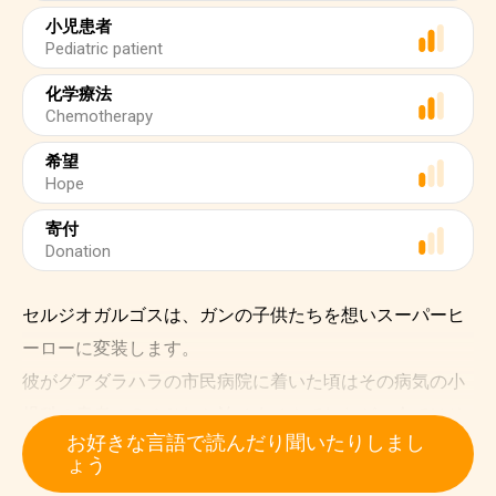
小児患者
Pediatric patient
化学療法
Chemotherapy
希望
Hope
寄付
Donation
セルジオガルゴスは、ガンの子供たちを想いスーパーヒ
ーローに変装します。
彼がグアダラハラの市民病院に着いた頃はその病気の小
児科の患者の３４％しか治せませんでしたが、今ではそ
お好きな言語で読んだり聞いたりしまし
の数は８０％に増加しています。 ２月４日、国連による
ょう
世界ガンの日はグアダラハラの市民病院の中で出席した