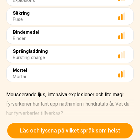
Explosions
Säkring
Fuse
Bindemedel
Binder
Sprängladdning
Bursting charge
Mortel
Mortar
Mousserande ljus, intensiva explosioner och lite magi:
fyrverkerier har tänt upp natthimlen i hundratals år. Vet du
hur fyrverkerier tillverkas?
Fyrverkerier går tillbaka till Kina på 10-talet. Legenden
Läs och lyssna på vilket språk som helst
säger att en kinesisk kock av misstag blandade