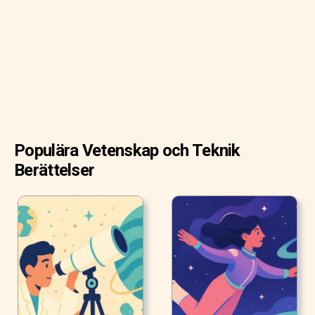
kaliumnitrat, svavel och kol för att producera ett svart
pulver som exploderade när det tändes.
Populära Vetenskap och Teknik
Berättelser