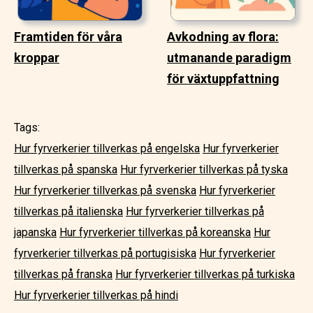
Framtiden för våra
Avkodning av flora:
kroppar
utmanande paradigm
för växtuppfattning
Tags:
Hur fyrverkerier tillverkas på engelska
Hur fyrverkerier
tillverkas på spanska
Hur fyrverkerier tillverkas på tyska
Hur fyrverkerier tillverkas på svenska
Hur fyrverkerier
tillverkas på italienska
Hur fyrverkerier tillverkas på
japanska
Hur fyrverkerier tillverkas på koreanska
Hur
fyrverkerier tillverkas på portugisiska
Hur fyrverkerier
tillverkas på franska
Hur fyrverkerier tillverkas på turkiska
Hur fyrverkerier tillverkas på hindi