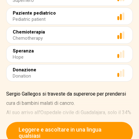
Superhero
Paziente pediatrico
Pediatric patient
Chemioterapia
Chemotherapy
Speranza
Hope
Donazione
Donation
Sergio Gallegos si traveste da supereroe per prendersi
cura di bambini malati di cancro.
Al suo arrivo all'Ospedale civile di Guadalajara, solo il 34%
dei pazienti pediatrici affetti da tale malattia veniva curato
Leggere e ascoltare in una lingua
con successo; ora, la percentuale è salita all'80%. Il 4
qualsiasi