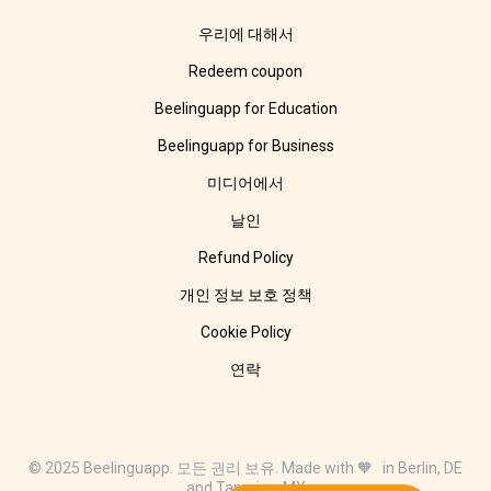
우리에 대해서
Redeem coupon
Beelinguapp for Education
Beelinguapp for Business
미디어에서
날인
Refund Policy
개인 정보 보호 정책
Cookie Policy
연락
© 2025 Beelinguapp. 모든 권리 보유. Made with 🧡 in Berlin, DE
and Tampico, MX