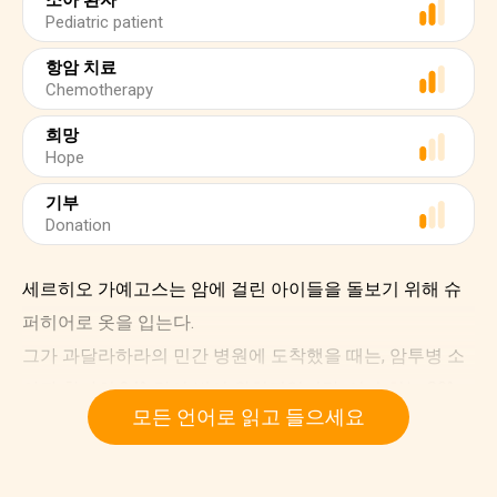
소아 환자
Pediatric patient
항암 치료
Chemotherapy
희망
Hope
기부
Donation
세르히오 가예고스는 암에 걸린 아이들을 돌보기 위해 슈
퍼히어로 옷을 입는다.
그가 과달라하라의 민간 병원에 도착했을 때는, 암투병 소
아과 환자의 34%만이 병이 완치되었지만, 이 수치는 80%
모든 언어로 읽고 들으세요
로 증가하였다. UN이 지정한 암의 날인 2월 4일은 과달라
하라 민간 병원에서 해당 질병으로 진료를 받고있는 모든
아이들에게 특별한 날이 될 것이다. 아이들의 삶은 의사들