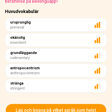
berättelse på Beelinguapp!
Huvudvokabulär
ursprunglig
primeval
okänslig
insentient
grundläggande
rudimentary
antropocentrism
anthropocentrism
stränga
stringent
Läs och lyssna på vilket språk som helst