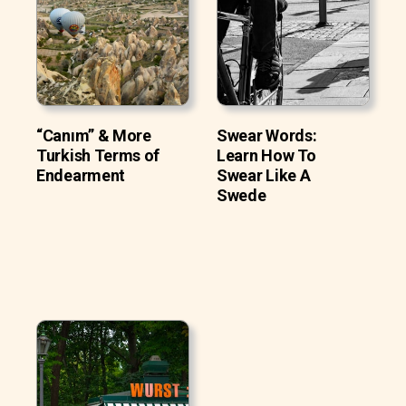
“Canım” & More
Swear Words:
Turkish Terms of
Learn How To
Endearment
Swear Like A
Swede