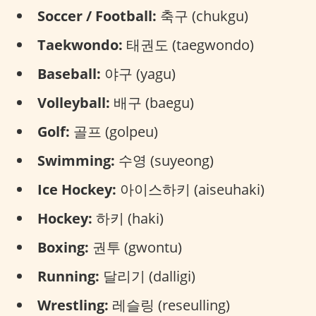
Soccer / Football:
축구 (chukgu)
Taekwondo:
태권도 (taegwondo)
Baseball:
야구 (yagu)
Volleyball:
배구 (baegu)
Golf:
골프 (golpeu)
Swimming:
수영 (suyeong)
Ice Hockey:
아이스하키 (aiseuhaki)
Hockey:
하키 (haki)
Boxing:
권투 (gwontu)
Running:
달리기 (dalligi)
Wrestling:
레슬링 (reseulling)