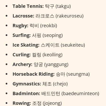
Table Tennis:
탁구 (takgu)
Lacrosse:
라크로스 (rakeuroseu)
Rugby:
럭비 (reokbi)
Surfing:
서핑 (seoping)
Ice Skating:
스케이트 (seukeiteu)
Curling:
컬링 (keolling)
Archery:
양궁 (yanggung)
Horseback Riding:
승마 (seungma)
Gymnastics:
체조 (chejo)
Badminton:
배드민턴 (baedeuminteon)
Rowing:
조정 (jojeong)