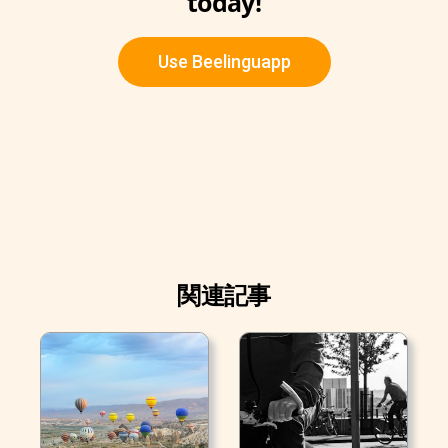
today!
Use Beelinguapp
関連記事