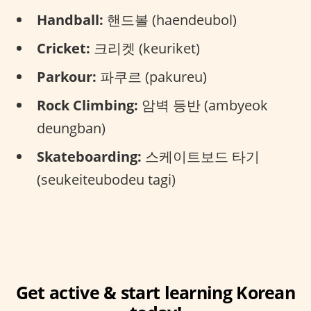
Handball:
핸드볼 (haendeubol)
Cricket:
크리켓 (keuriket)
Parkour:
파쿠르 (pakureu)
Rock Climbing:
암벽 등반 (ambyeok
deungban)
Skateboarding:
스케이트보드 타기
(seukeiteubodeu tagi)
Get active & start learning Korean