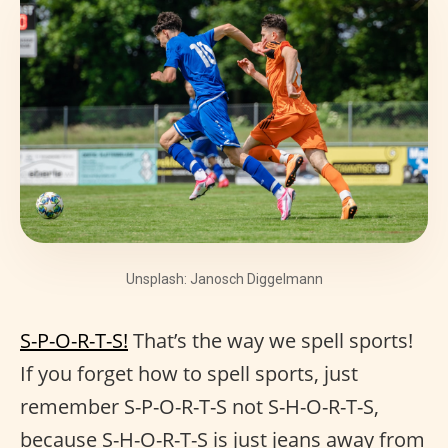
Unsplash: Janosch Diggelmann
S-P-O-R-T-S!
That’s the way we spell sports!
If you forget how to spell sports, just
remember S-P-O-R-T-S not S-H-O-R-T-S,
because S-H-O-R-T-S is just jeans away from