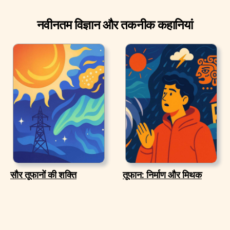
नवीनतम विज्ञान और तकनीक कहानियां
सौर तूफानों की शक्ति
तूफान: निर्माण और मिथक