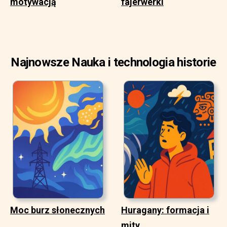
motywacją
fajerwerki
Najnowsze Nauka i technologia historie
Moc burz słonecznych
Huragany: formacja i
mity