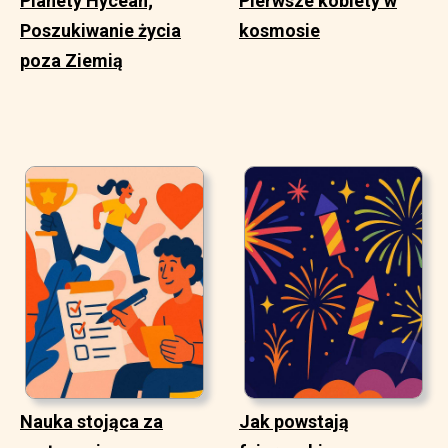
Planety Hycean;
Pierwsze kobiety w
Poszukiwanie życia
kosmosie
poza Ziemią
Nauka stojąca za
Jak powstają