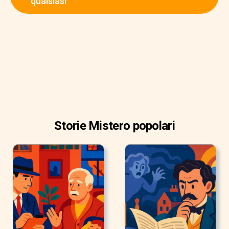
qualsiasi
un’accetta, dimenticando nell’ira la puerile paura che sino
allora aveva trattenuto la mia mano, menai, in direzione
dell’animale, un colpo che sarebbe stato mortale, se lo
avesse, come era mio disegno, raggiunto. Ma il colpo fu
fermato dalla mano di mia moglie. Acceso da questo
intervento di una rabbia più che demoniaca, sottrassi il
braccio alla stretta e le spaccai la testa con l’accetta. Essa
cadde morta sul posto senza emettere un gemito.
Storie Mistero popolari