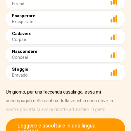
Errand
Esasperare
Exasperate
Cadavere
Corpse
Nascondere
Conceal
Sfoggio
Bravado
Un giorno, per una faccenda casalinga, essa mi
accompagnò nella cantina della vecchia casa dove la
nostra povertà ci aveva ridotto ad abitare. Il gatto,
seguendomi giù per gli alti gradini della scala, mi fece
Leggere e ascoltare in una lingua
quasi cadere, ciò che mi esasperò fino alla follia. Alzata