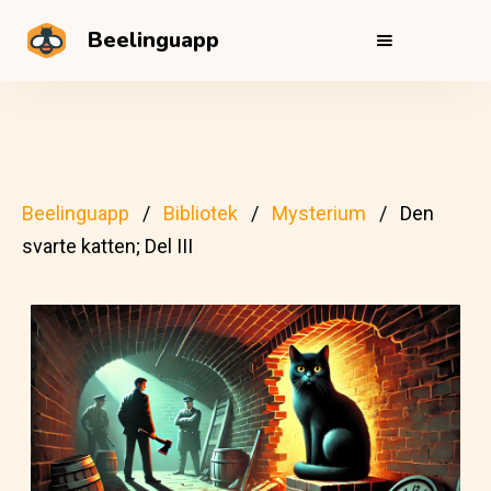
Beelinguapp
Beelinguapp
Bibliotek
Mysterium
Den
svarte katten; Del III