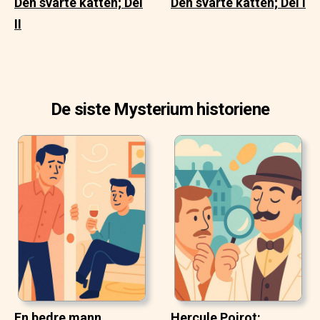
Den svarte katten; Del
Den svarte katten; Del I
II
De siste Mysterium historiene
En bedre mann
Hercule Poirot: