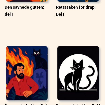
Den savnede gutten;
Rettssaken for drap;
del I
Del I