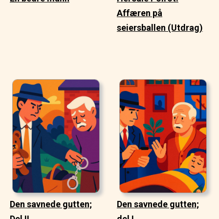
Affæren på
seiersballen (Utdrag)
Den savnede gutten;
Den savnede gutten;
Del II
del I