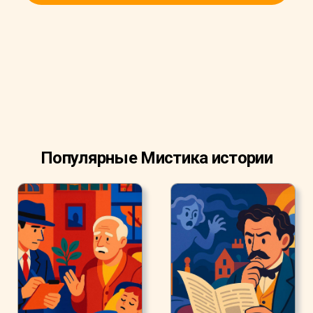
схватил топор и, позабыв в гневе презренный страх,
который до тех пор меня останавливал, готов был
нанести коту такой удар, что зарубил бы его на месте.
Но жена удержала мою руку. В ярости, перед которой
бледнеет ярость самого дьявола, я вырвался и
раскроил ей голову топором. Она упала без единого
стона.
Популярные Мистика истории