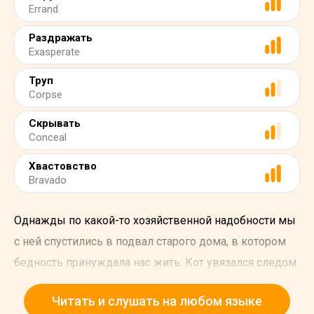
Errand
Раздражать
Exasperate
Труп
Corpse
Скрывать
Conceal
Хвастовство
Bravado
Однажды по какой-то хозяйственной надобности мы
с ней спустились в подвал старого дома, в котором
бедность принуждала нас жить. Кот увязался следом
за мной по крутой лестнице, я споткнулся, едва не
Читать и слушать на любом языке
свернул себе шею и обезумел от бешенства. Я