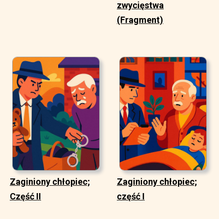
zwycięstwa
(Fragment)
Zaginiony chłopiec;
Zaginiony chłopiec;
Część II
część I