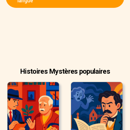
langue
peur puérile qui avait jusqu’ici retenu ma main, je portai un
coup à l’animal qui, bien sûr, aurait été instantanément fatal
s’il avait été porté comme prévu. Mais ce coup fut arrêté
par la main de ma femme. Aiguillonné à cause de
l’intrusion, dans une rage encore plus démoniaque, je
retirai mon bras de sa prise et enfonçai la hâche dans son
crâne. Elle tomba morte sur le sol, sur place, sans une
plainte.
Histoires Mystères populaires