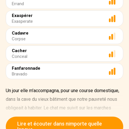
Errand
Exaspérer
Exasperate
Cadavre
Corpse
Cacher
Conceal
Fanfaronnade
Bravado
Un jour elle m’accompagna, pour une course domestique,
dans la cave du vieux bâtiment que notre pauvreté nous
obligeait à habiter. Le chat me suivit sur les marches
raides et en me renversant presque, me rendit fou de
Lire et écouter dans nimporte quelle
colère. Soulevant une hache, et oubliant, dans ma colère, la