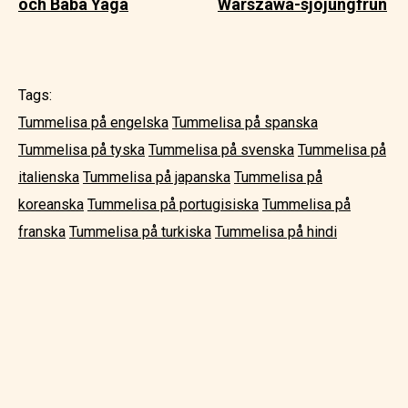
och Baba Yaga
Warszawa-sjöjungfrun
Tags:
Tummelisa på engelska
Tummelisa på spanska
Tummelisa på tyska
Tummelisa på svenska
Tummelisa på
italienska
Tummelisa på japanska
Tummelisa på
koreanska
Tummelisa på portugisiska
Tummelisa på
franska
Tummelisa på turkiska
Tummelisa på hindi