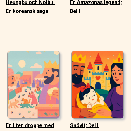
Heungbu och Nolbu:
En Amazonas legend;
En koreansk saga
Del I
En liten droppe med
Snövit; Del I