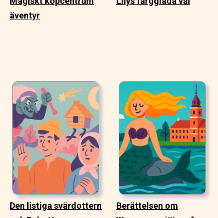
Magiskt köpcentrum
Lilys färgglada val
äventyr
Den listiga svärdottern
Berättelsen om