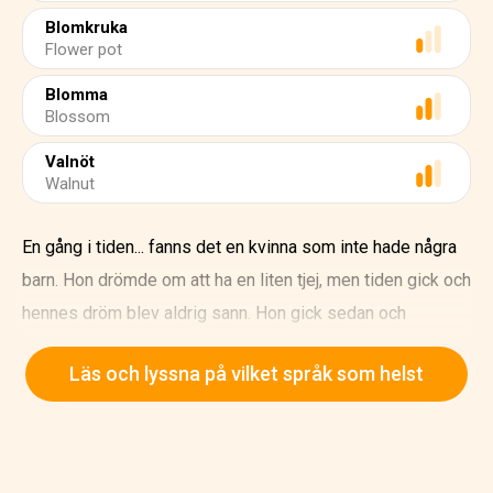
Blomkruka
Flower pot
Blomma
Blossom
Valnöt
Walnut
En gång i tiden... fanns det en kvinna som inte hade några
barn. Hon drömde om att ha en liten tjej, men tiden gick och
hennes dröm blev aldrig sann. Hon gick sedan och
besökte en häxa, som gav henne ett magiskt korn. Hon
Läs och lyssna på vilket språk som helst
planterade det i en blomkruka. Och nästa dag hade kornet
blivit till en älskvärd blomma, som en tulpan. Kvinnan
kysste lät dess halvt stängda kronblad Och som av magi,
blommade blomman ut fullständigt. Inuti satt en liten tjej,