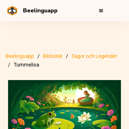
Beelinguapp
Beelinguapp
Bibliotek
Sagor och Legender
Tummelisa