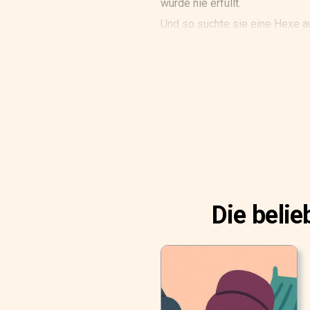
wurde nie erfüllt.
Und so suchte sie eine Hexe au
am nächsten Tag, hatte sich da
vorsichtig die halbgeschlossen
ein winziges Mädchen, nicht gr
Veilchenblätter dienten als Ma
einem Teller mit Wasser schwa
mit ihrer sanften, lieblichen S
Die beli