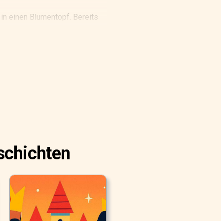
 in einen Blumentopf. Bereits
hnelte. Die Frau küsste
ller Pracht. In der Mitte saß
 hatte sie eine Walnussschale,
m Tulpenblattboot, das in
inen See umher, während sie
schichten