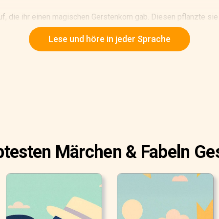
f, die ihr einen magischen Gerstenkorn gab. Diesen pflanzte sie
s Korn in eine wunderschöne Blume verwandelt, die einer Tulpe ä
Lese und höre in jeder Sprache
en Blütenblätter. Wie von Zauberhand öffnete sich die Blume in vo
ößer als ein Daumen. Die Frau nannte sie Däumelinchen. Als Bett
tratze und ein Rosenblatt als Decke. Tagsüber spielte sie in eine
mm. Mit zwei Pferdehaaren als Ruder, segelte sie auf ihrem kle
timme sang und sang.
ebtesten Märchen & Fabeln Ge