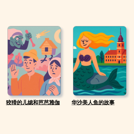
狡猾的儿媳和芭芭雅伽
华沙美人鱼的故事