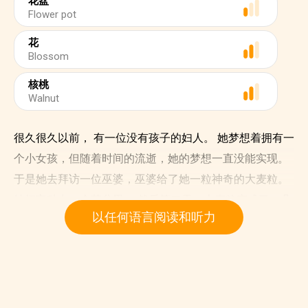
花盆
Flower pot
花
Blossom
核桃
Walnut
很久很久以前， 有一位没有孩子的妇人。 她梦想着拥有一
个小女孩，但随着时间的流逝，她的梦想一直没能实现。
于是她去拜访一位巫婆，巫婆给了她一粒神奇的大麦粒。
她把它种在一个花盆里。 然后第二天，大麦粒变成了一朵
以任何语言阅读和听力
美丽的花，它看起来很像一朵郁金香。 这个妇人温柔地亲
吻了它半闭的花瓣。 仿佛被施了魔法一样，这朵花忽然劈
啪一声开放了。 在这朵花的正中央，坐着一位娇小的姑
娘，她还没有大拇指长。 这个妇人就将她叫做拇指姑娘。
拇指姑娘有一张用胡桃壳做的床，紫罗兰花瓣作她的床