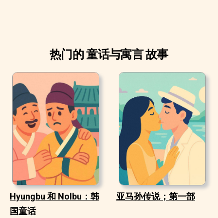
垫，玫瑰花瓣作她的被子。 白天的时候，她在郁金香花瓣
做的小船里玩耍，小船漂浮在一盘水中。 拇指姑娘用两根
马鬃作桨，在她的小湖中划船玩耍，一边划船还一边唱
热门的 童话与寓言 故事
歌，她的歌声是那么的温柔、甜美。
Hyungbu 和 Nolbu：韩
亚马孙传说；第一部
国童话