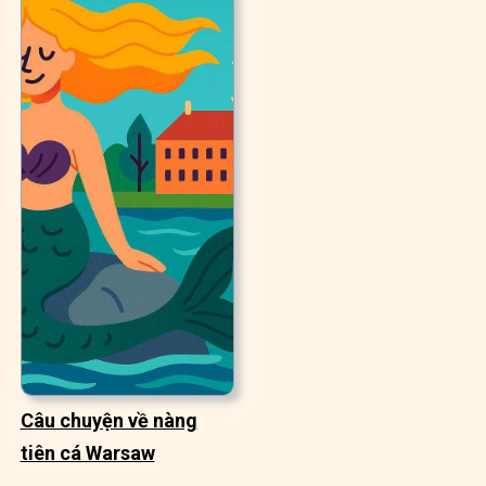
Câu chuyện về nàng
tiên cá Warsaw