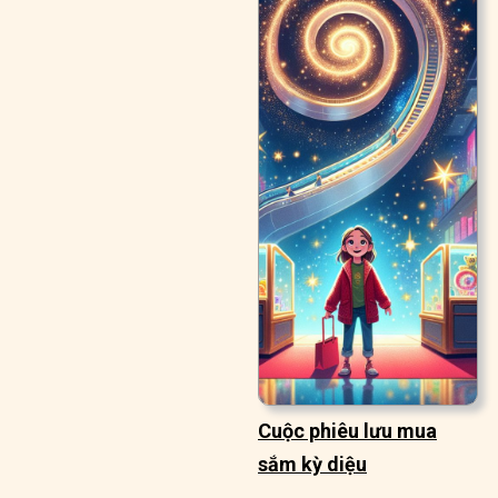
Cuộc phiêu lưu mua
sắm kỳ diệu