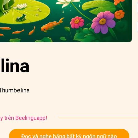
lina
 Thumbelina
y trên Beelinguapp!
Đọc và nghe bằng bất kỳ ngôn ngữ nào