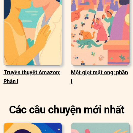
Truyền thuyết Amazon;
Một giọt mật ong; phần
Phần I
I
Các câu chuyện mới nhất