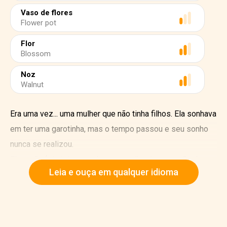
Vaso de flores
Flower pot
Flor
Blossom
Noz
Walnut
Era uma vez... uma mulher que não tinha filhos. Ela sonhava
em ter uma garotinha, mas o tempo passou e seu sonho
nunca se realizou.
Ela então foi visitar uma bruxa, que lhe deu um grão de
Leia e ouça em qualquer idioma
cevada mágico. Ela o plantou em um vaso de flores. E,
exatamente no dia seguinte, o grão tinha se transformado
em uma bela flor, parecida com uma tulipa. A mulher beijou
suavemente suas pétalas meio fechadas. E, como num