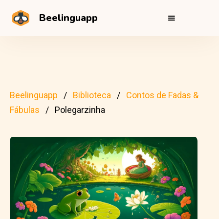
Beelinguapp
Beelinguapp
Biblioteca
Contos de Fadas &
Fábulas
Polegarzinha