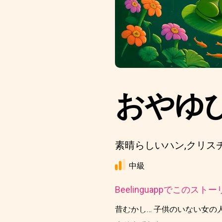
おやゆ
素晴らしいハン,クリス
中級
Beelinguappでこの
昔むかし… 子供のいない女