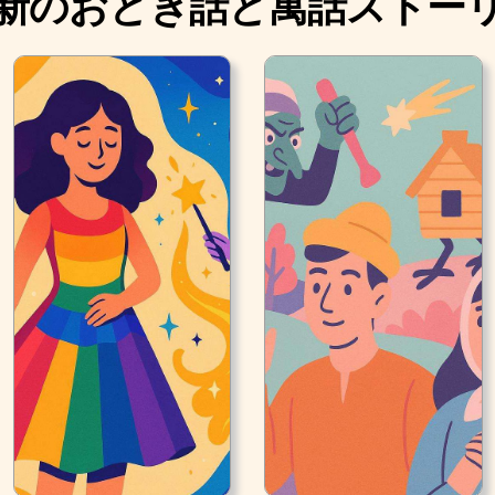
新のおとぎ話と寓話ストー