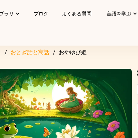
ブラリ
ブログ
よくある質問
言語を学ぶ
リ
おとぎ話と寓話
おやゆび姫