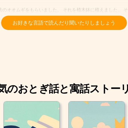
法のオオムギをもらいました。 それを植木鉢に植えました。 
のような花になりました。 女の人は半分閉じられた花びらに優
お好きな言語で読んだり聞いたりしましょう
開に開きました。 中には小さな小さな親指ほどの女の子が座っ
はベッドにクルミの殻、マットレスにすみれの花びら、ブランケ
たお皿に浮いたチューリップの花びらのボートで遊びました。 
歌いながら小さな湖の周りを搬送しました。
気のおとぎ話と寓話ストー