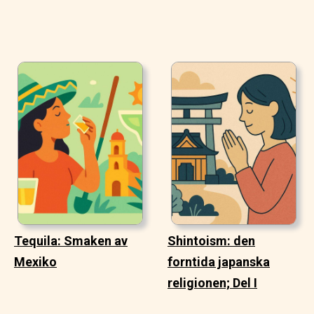
Tequila: Smaken av
Shintoism: den
Mexiko
forntida japanska
religionen; Del I