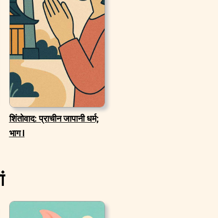
शिंतोवाद: प्राचीन जापानी धर्म;
भाग I
ं