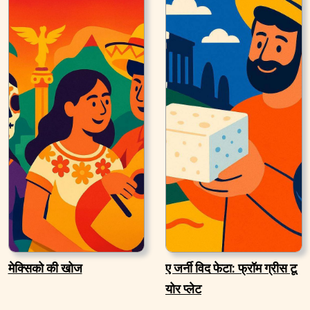
मेक्सिको की खोज
ए जर्नी विद फेटा: फ्रॉम ग्रीस टू
योर प्लेट