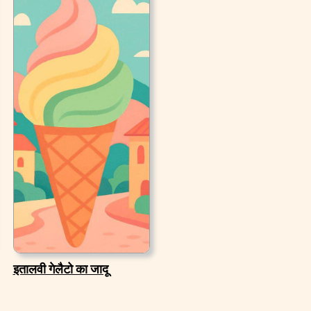
इतालवी गेलैटो का जादू