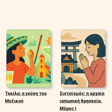
Τεκίλα: η γεύση του
Σιντοϊσμός: η αρχαία
Μεξικού
ιαπωνική θρησκεία.
Μέρος Ι