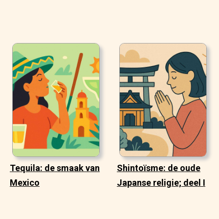
Tequila: de smaak van
Shintoïsme: de oude
Mexico
Japanse religie; deel I