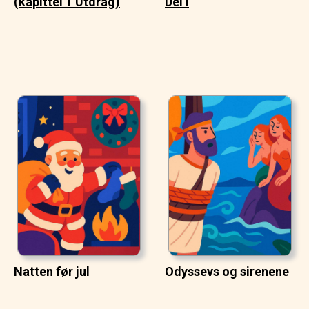
(kapittel 1 Utdrag)
Del I
Natten før jul
Odyssevs og sirenene