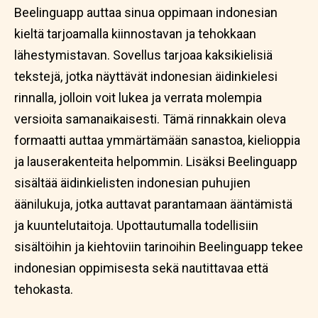
Beelinguapp auttaa sinua oppimaan indonesian
kieltä tarjoamalla kiinnostavan ja tehokkaan
lähestymistavan. Sovellus tarjoaa kaksikielisiä
tekstejä, jotka näyttävät indonesian äidinkielesi
rinnalla, jolloin voit lukea ja verrata molempia
versioita samanaikaisesti. Tämä rinnakkain oleva
formaatti auttaa ymmärtämään sanastoa, kielioppia
ja lauserakenteita helpommin. Lisäksi Beelinguapp
sisältää äidinkielisten indonesian puhujien
äänilukuja, jotka auttavat parantamaan ääntämistä
ja kuuntelutaitoja. Upottautumalla todellisiin
sisältöihin ja kiehtoviin tarinoihin Beelinguapp tekee
indonesian oppimisesta sekä nautittavaa että
tehokasta.