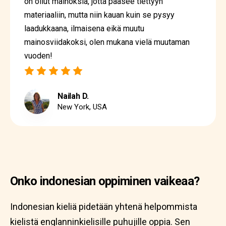
on ollut mainoksia, jotta pääsee tiettyyn
materiaaliin, mutta niin kauan kuin se pysyy
laadukkaana, ilmaisena eikä muutu
mainosviidakoksi, olen mukana vielä muutaman
vuoden!
Nailah D.
New York, USA
Onko indonesian oppiminen vaikeaa?
Indonesian kieliä pidetään yhtenä helpommista
kielistä englanninkielisille puhujille oppia. Sen