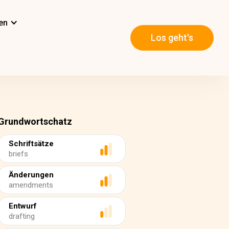
en
Los geht's
Grundwortschatz
Schriftsätze
briefs
Änderungen
amendments
Entwurf
drafting