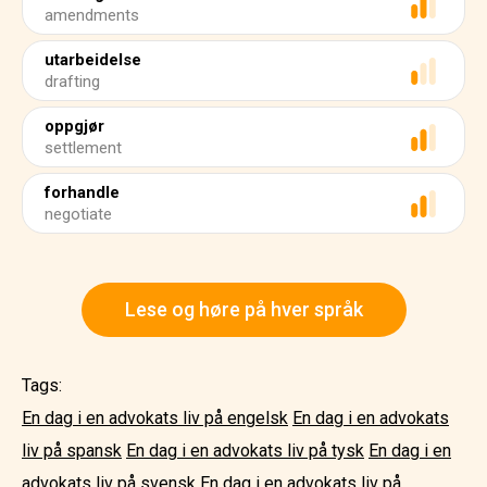
amendments
utarbeidelse
drafting
oppgjør
settlement
forhandle
negotiate
Lese og høre på hver språk
Tags:
En dag i en advokats liv på engelsk
En dag i en advokats
liv på spansk
En dag i en advokats liv på tysk
En dag i en
advokats liv på svensk
En dag i en advokats liv på