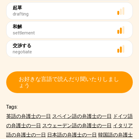
起草
drafting
和解
settlement
交渉する
negotiate
お好きな言語で読んだり聞いたりしまし
ょう
Tags:
英語の弁護士の一日
スペイン語の弁護士の一日
ドイツ語
の弁護士の一日
スウェーデン語の弁護士の一日
イタリア
語の弁護士の一日
日本語の弁護士の一日
韓国語の弁護士