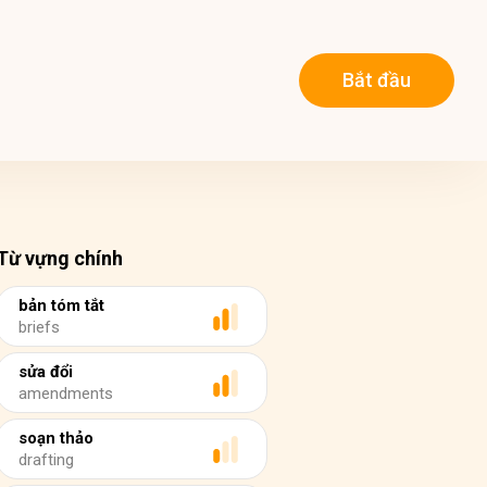
Bắt đầu
Từ vựng chính
bản tóm tắt
briefs
sửa đổi
amendments
soạn thảo
drafting