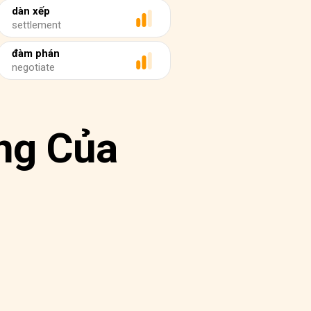
dàn xếp
settlement
đàm phán
negotiate
ng Của