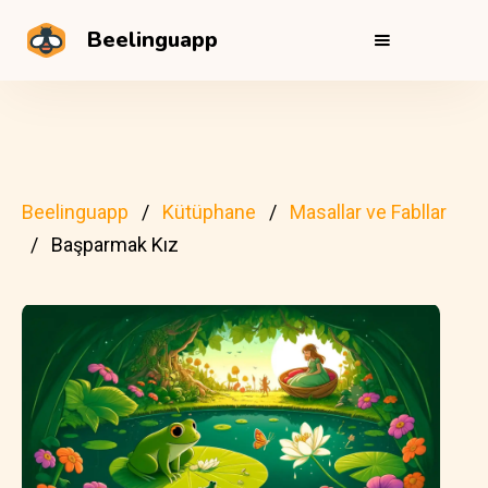
Beelinguapp
Beelinguapp
Kütüphane
Masallar ve Fabllar
Başparmak Kız