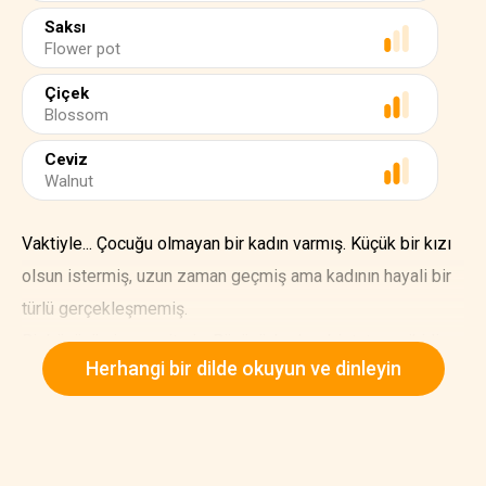
Saksı
Flower pot
Çiçek
Blossom
Ceviz
Walnut
Vaktiyle... Çocuğu olmayan bir kadın varmış. Küçük bir kızı
olsun istermiş, uzun zaman geçmiş ama kadının hayali bir
türlü gerçekleşmemiş.
Bir büyücü nineye gitmiş. Büyücü, kadına bir tutam sihirli
Herhangi bir dilde okuyun ve dinleyin
arpa vermiş. Kadın arpayı bir saksıya ekmiş. Ertesi gün
arpa laleden bile daha güzel bir çiçeğe dönüşmüş. Kadın
hafifçe öpmüş çiçeğin kapalı taç yapraklarını. Ve çiçeğin
yaprakları tamamen açılıp sihir yerini bulmuş. Çiçeğin