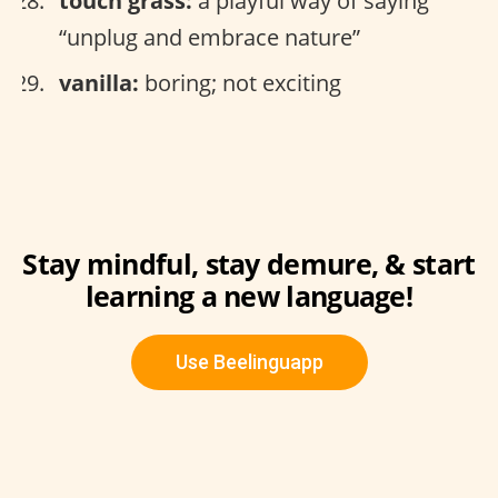
touch grass:
a playful way of saying
“unplug and embrace nature”
vanilla:
boring; not exciting
Stay mindful, stay demure, & start
learning a new language!
Use Beelinguapp