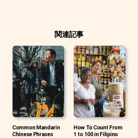
関連記事
Common Mandarin
How To Count From
Chinese Phrases
1 to 100 in Filipino