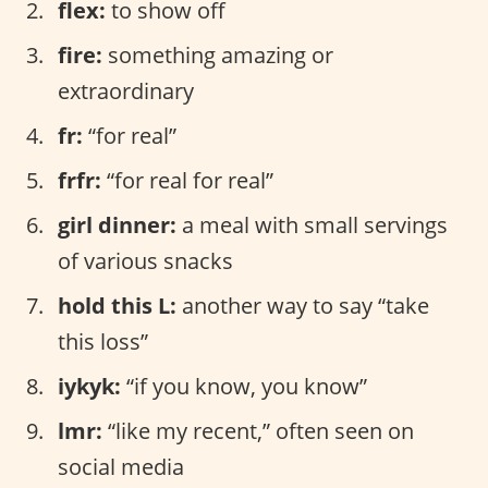
flex:
to show off
fire:
something amazing or
extraordinary
fr:
“for real”
frfr:
“for real for real”
girl dinner:
a meal with small servings
of various snacks
hold this L:
another way to say “take
this loss”
iykyk:
“if you know, you know”
lmr:
“like my recent,” often seen on
social media