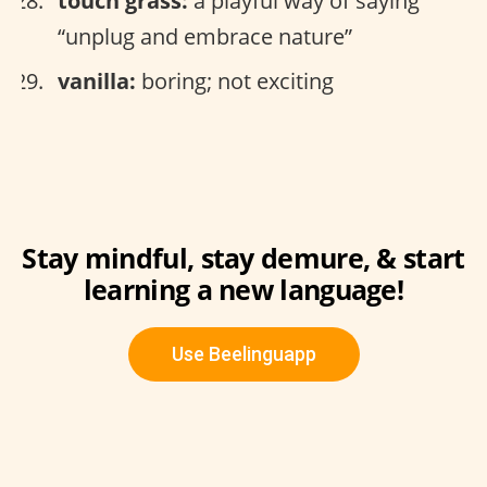
touch grass:
a playful way of saying
“unplug and embrace nature”
vanilla:
boring; not exciting
Stay mindful, stay demure, & start
learning a new language!
Use Beelinguapp