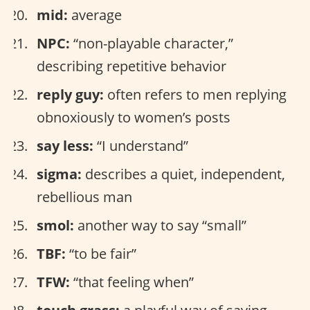
mid:
average
NPC:
“non-playable character,”
describing repetitive behavior
reply guy:
often refers to men replying
obnoxiously to women’s posts
say less:
“I understand”
sigma:
describes a quiet, independent,
rebellious man
smol:
another way to say “small”
TBF:
“to be fair”
TFW:
“that feeling when”