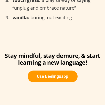
touch grass:
a playful way of saying
“unplug and embrace nature”
vanilla:
boring; not exciting
Stay mindful, stay demure, & start
learning a new language!
Use Beelinguapp