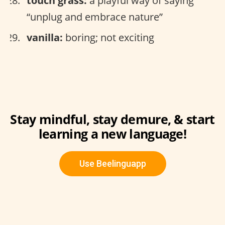
touch grass:
a playful way of saying
“unplug and embrace nature”
vanilla:
boring; not exciting
Stay mindful, stay demure, & start
learning a new language!
Use Beelinguapp