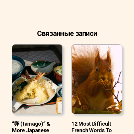
Связанные записи
“卵 (tamago)” &
12 Most Difficult
More Japanese
French Words To