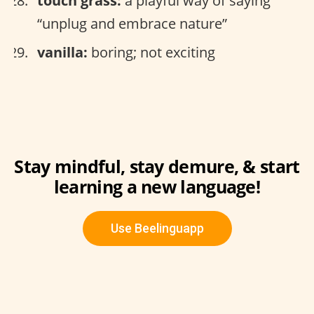
touch grass:
a playful way of saying
“unplug and embrace nature”
vanilla:
boring; not exciting
Stay mindful, stay demure, & start
learning a new language!
Use Beelinguapp