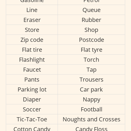
Line
Queue
Eraser
Rubber
Store
Shop
Zip code
Postcode
Flat tire
Flat tyre
Flashlight
Torch
Faucet
Tap
Pants
Trousers
Parking lot
Car park
Diaper
Nappy
Soccer
Football
Tic-Tac-Toe
Noughts and Crosses
Cotton Candy
Candy Floss